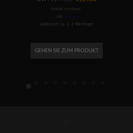
Preis
Preis
Enthält 19% MwSt.
war:
ist:
€179,00
€125,00.
zzgl.
Versand
Lieferzeit: ca. 2-3 Werktage
GEHEN SIE ZUM PRODUKT
1
2
3
4
5
6
7
8
9