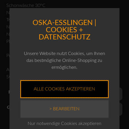
Schonwäsche 30°C
Nicht bleichen
Trocknen im Tumbler nicht möglich,
OSKA-ESSLINGEN |
Nicht bügeln
COOKIES +
Normalreinigung
DATENSCHUTZ
Plissee nicht bügeln
Unsere Website nutzt Cookies, um Ihnen
Produktnr.: 10240110147
das bestmögliche Online-Shopping zu
ermöglichen.
ACHTUNG: DIE FARBE NAVY IST EIN BLAUSTICHIGES
SCHWARZ!
ALLE COOKIES AKZEPTIEREN
Farben
Grössen
> BEARBEITEN
Nur notwendige Cookies akzeptieren