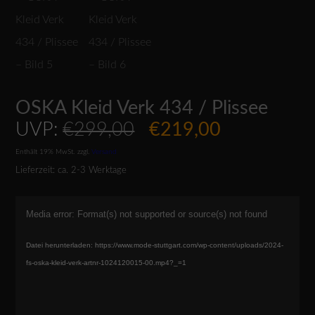
OSKA Kleid Verk 434 / Plissee
Ursprünglicher
Aktueller
UVP:
€
299,00
€
219,00
Preis
Preis
Enthält 19% MwSt.
zzgl.
Versand
war:
ist:
Lieferzeit: ca. 2-3 Werktage
€299,00
€219,00.
Video-
Media error: Format(s) not supported or source(s) not found
Player
Datei herunterladen: https://www.mode-stuttgart.com/wp-content/uploads/2024-
fs-oska-kleid-verk-artnr-1024120015-00.mp4?_=1