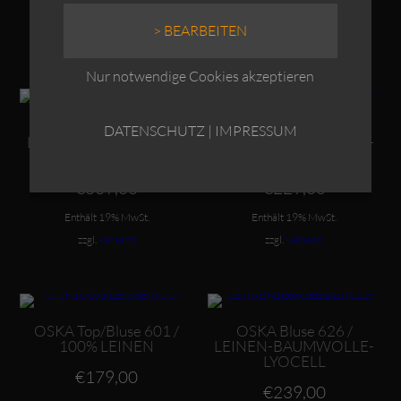
zzgl.
Versand
ist:
€219,00
Enthält 19% MwSt.
> BEARBEITEN
€159,00.
zzgl.
Versand
Nur notwendige Cookies akzeptieren
Dieses Produkt weist mehrere Varianten auf. Die Optionen können auf der Produktseite gewählt werden
Dieses Produkt weist mehrere Varianten auf. Die Optionen können auf der Produktseite gewählt werden
OSKA Kleid 610 /
OSKA Hose 630 /
DATENSCHUTZ
|
IMPRESSUM
LEINEN-BAUMWOLLE-
BAUMWOLLE-LEINEN-
LYOCELL
LYOCELL
€
339,00
€
229,00
Enthält 19% MwSt.
Enthält 19% MwSt.
zzgl.
Versand
zzgl.
Versand
Dieses Produkt weist mehrere Varianten auf. Die Optionen können auf der Produktseite gewählt werden
Dieses Produkt weist mehrere Varianten auf. Die Optionen können auf der Produktseite gewählt werden
OSKA Top/Bluse 601 /
OSKA Bluse 626 /
100% LEINEN
LEINEN-BAUMWOLLE-
LYOCELL
€
179,00
€
239,00