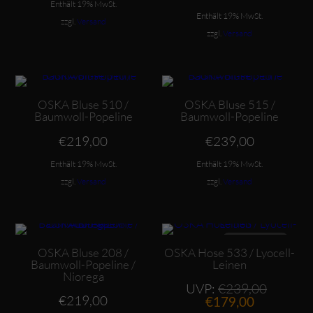
Enthält 19% MwSt.
Enthält 19% MwSt.
zzgl.
Versand
zzgl.
Versand
Dieses Produkt weist mehrere Varianten auf. Die Optionen können auf der Produktseite gewählt werden
Dieses Produkt weist mehrere Varianten auf. Die Optionen können auf der Produktseite gewählt werden
OSKA Bluse 510 /
OSKA Bluse 515 /
Baumwoll-Popeline
Baumwoll-Popeline
€
219,00
€
239,00
Enthält 19% MwSt.
Enthält 19% MwSt.
zzgl.
Versand
zzgl.
Versand
Dieses Produkt weist mehrere Varianten auf. Die Optionen können auf der Produktseite gewählt werden
Dieses Produkt weist mehrere Varianten auf. Die Optionen können auf der Produktseite gewählt werden
ANGEBOT
OSKA Bluse 208 /
OSKA Hose 533 / Lyocell-
Baumwoll-Popeline /
Leinen
Niorega
Ursprü
UVP:
€
239,00
€
219,00
Aktueller
Preis
€
179,00