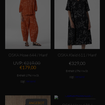
OSKA Hose 644 / Hanf
OSKA Kleid 611 / Hanf
Ursprünglicher
UVP:
€
219,00
€
329,00
Aktueller
Preis
€
179,00
Preis
war:
Enthält 19% MwSt.
ist:
€219,00
Enthält 19% MwSt.
zzgl.
Versand
€179,00.
zzgl.
Versand
Dieses Produkt weist mehrere Varianten auf. Die Optionen können auf der Produktseite gewählt werden
Dieses Produkt weist mehrere Varianten auf. Die Optionen können auf der Produktseite gewählt werden
ANGEBOT
ANGEBOT