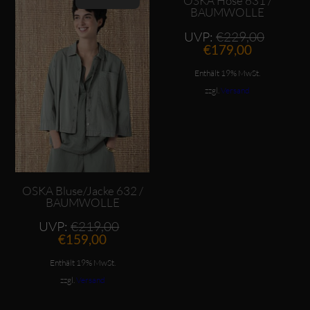
OSKA Hose 631 /
BAUMWOLLE
Ursprü
UVP:
€
229,00
Aktueller
Preis
€
179,00
Preis
war:
ist:
€229,
Enthält 19% MwSt.
€179,00.
zzgl.
Versand
OSKA Bluse/Jacke 632 /
BAUMWOLLE
Ursprünglicher
UVP:
€
219,00
Aktueller
Preis
€
159,00
Preis
war:
ist:
€219,00
Enthält 19% MwSt.
€159,00.
zzgl.
Versand