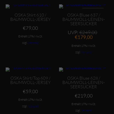
Dieses Produkt weist mehrere Varianten auf. Die Optionen können auf der Produktseite gewählt werden
Dieses Produkt weist mehrere Varianten auf. Die Optionen können auf der Produktseite gewählt werden
ANGEBOT
OSKA Shirt 610 /
OSKA Bluse 637 /
BAUMWOLL-JERSEY
BAUMWOLL-LEINEN-
SEERSUCKER
€
79,00
Ursprü
UVP:
€
249,00
Aktueller
Preis
Enthält 19% MwSt.
€
179,00
Preis
war:
zzgl.
Versand
ist:
€249,
Enthält 19% MwSt.
€179,00.
zzgl.
Versand
Dieses Produkt weist mehrere Varianten auf. Die Optionen können auf der Produktseite gewählt werden
Dieses Produkt weist mehrere Varianten auf. Die Optionen können auf der Produktseite gewählt werden
OSKA Shirt/Top 609 /
OSKA Bluse 628 /
BAUMWOLL-JERSEY
BAUMWOLL-LEINEN-
SEERSUCKER
€
59,00
€
219,00
Enthält 19% MwSt.
Enthält 19% MwSt.
zzgl.
Versand
zzgl.
Versand