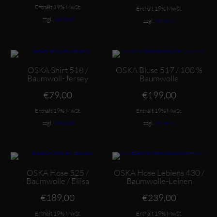
Preis
war:
Enthält 19% MwSt.
ist:
€239,
Enthält 19% MwSt.
€179,00.
zzgl.
Versand
zzgl.
Versand
Dieses Produkt weist mehrere Varianten auf. Die Optionen können auf der Produktseite gewählt werden
Dieses Produkt weist mehrere Varianten auf. Die Optionen können auf der Produktseite gewählt werden
OSKA Shirt 518 /
OSKA Bluse 517 / 100 %
Baumwoll-Jersey
Baumwolle
€
79,00
€
199,00
Enthält 19% MwSt.
Enthält 19% MwSt.
zzgl.
Versand
zzgl.
Versand
Dieses Produkt weist mehrere Varianten auf. Die Optionen können auf der Produktseite gewählt werden
Dieses Produkt weist mehrere Varianten auf. Die Optionen können auf der Produktseite gewählt werden
OSKA Hose 525 /
OSKA Hose Lebiens 430 /
Baumwolle / Eliisa
Baumwolle-Leinen
€
189,00
€
239,00
Enthält 19% MwSt.
Enthält 19% MwSt.